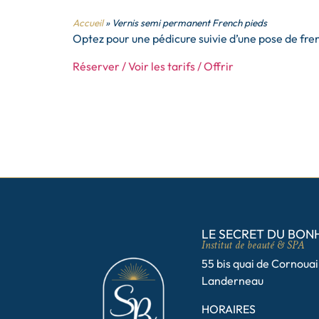
Accueil
»
Vernis semi permanent French pieds
Optez pour une pédicure suivie d’une pose de fre
Réserver / Voir les tarifs / Offrir
LE SECRET DU BON
Institut de beauté & SPA
55 bis quai de Cornoua
Landerneau
HORAIRES