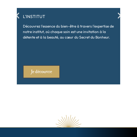
L’INSTITUT
S
Découvrez l'essence du bien-être à travers l'expertise de
Pl
notre institut, où chaque soin est une invitation à la
pr
détente et à la beauté, au cœur du Secret du Bonheur.
vo
Je découvre